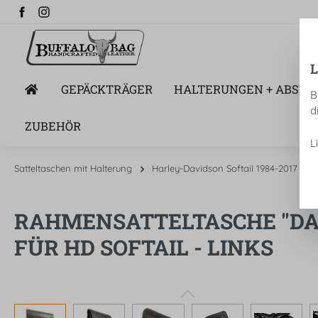
springen
Zur Hauptnavigation springen
GEPÄCKTRÄGER
HALTERUNGEN + ABSTA
B
d
ZUBEHÖR
L
Satteltaschen mit Halterung
Harley-Davidson Softail 1984-2017
RAHMENSATTELTASCHE "DAL
FÜR HD SOFTAIL - LINKS
Bildergalerie überspringen