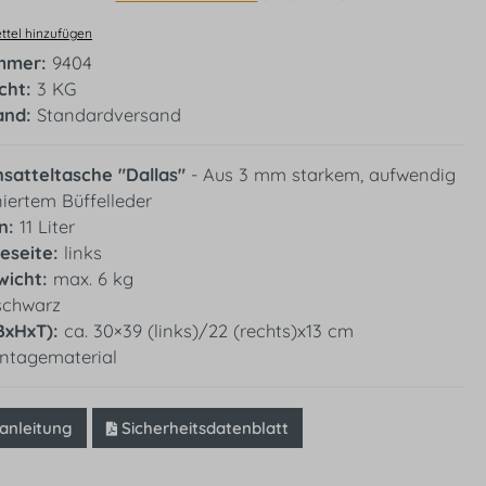
tel hinzufügen
mmer:
9404
icht:
3 KG
and:
Standardversand
atteltasche "Dallas"
- Aus 3 mm starkem, aufwendig
iertem Büffelleder
n:
11 Liter
eseite:
links
icht:
max. 6 kg
schwarz
BxHxT):
ca. 30×39 (links)/22 (rechts)x13 cm
tagematerial
nleitung
Sicherheitsdatenblatt