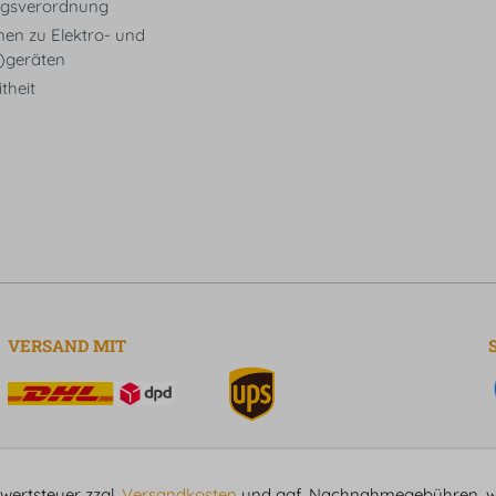
gsverordnung
nen zu Elektro- und
t)geräten
theit
VERSAND MIT
hrwertsteuer zzgl.
Versandkosten
und ggf. Nachnahmegebühren, we