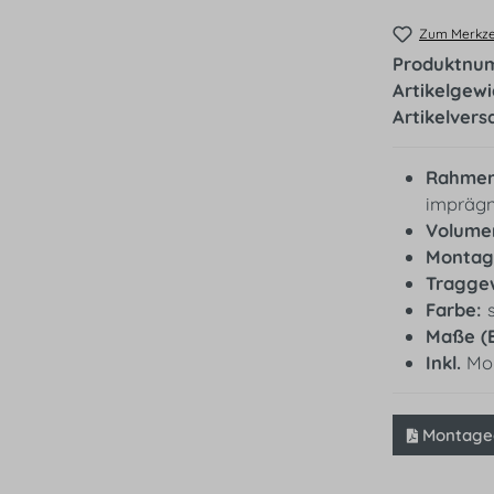
Zum Merkzet
Produktnu
Artikelgew
Artikelvers
Rahmens
imprägn
Volume
Montag
Traggew
Farbe:
Maße (
Inkl.
Mon
Montagea