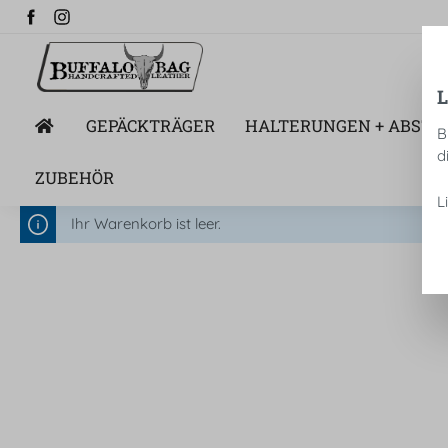
alt springen
GEPÄCKTRÄGER
HALTERUNGEN + ABSTA
B
d
ZUBEHÖR
L
Ihr Warenkorb ist leer.