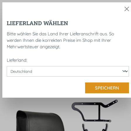
alt springen
LIEFERLAND WÄHLEN
Bitte wählen Sie das Land Ihrer Lieferanschrift aus. So
werden Ihnen die korrekten Preise im Shop mit Ihrer
Mehrwertsteuer angezeigt.
Lieferland:
Satteltaschen mit Halterung
SPEICHERN