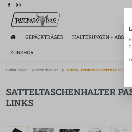
springen
Zur Hauptnavigation springen
GEPÄCKTRÄGER
HALTERUNGEN + ABSTA
B
d
ZUBEHÖR
L
Halterungen + Abstandsrollen
Harley-Davidson Sportster 1995-20
SATTELTASCHENHALTER PASS
LINKS
Bildergalerie überspringen