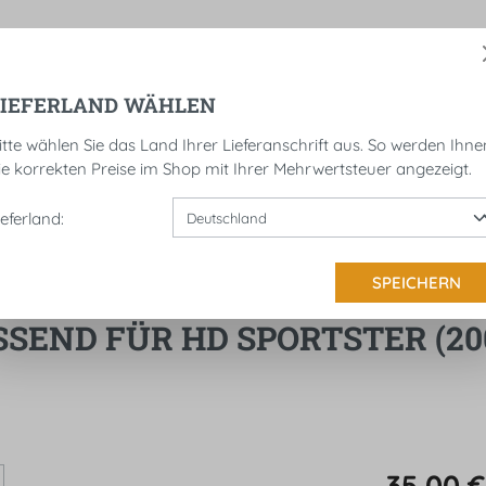
LIEFERLAND WÄHLEN
NDSROLLEN
KENNZEICHENHALTER
SATTELTAS
itte wählen Sie das Land Ihrer Lieferanschrift aus. So werden Ihne
ie korrekten Preise im Shop mit Ihrer Mehrwertsteuer angezeigt.
ieferland:
21
SPEICHERN
END FÜR HD SPORTSTER (2001
35,00 €