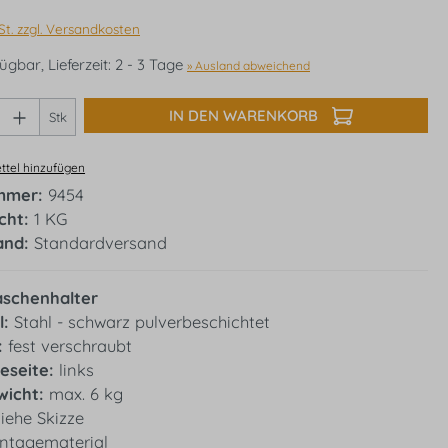
St. zzgl. Versandkosten
ügbar, Lieferzeit: 2 - 3 Tage
» Ausland abweichend
Anzahl: Gib den gewünschten Wert ein oder
IN DEN WARENKORB
Stk
tel hinzufügen
mmer:
9454
icht:
1 KG
and:
Standardversand
aschenhalter
l:
Stahl - schwarz pulverbeschichtet
:
fest verschraubt
eseite:
links
icht:
max. 6 kg
iehe Skizze
tagematerial