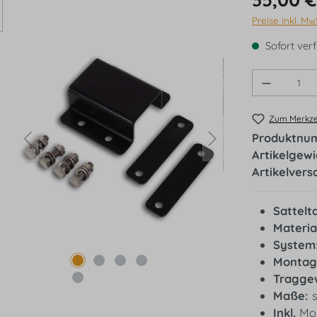
Preise inkl. Mw
Sofort verf
Produkt 
Zum Merkzet
Produktnu
Artikelgew
Artikelvers
Sattelt
Materia
System
Montag
Traggew
Maße:
s
Inkl.
Mon